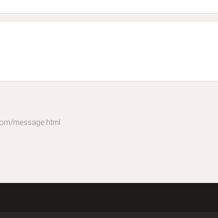
/message.html