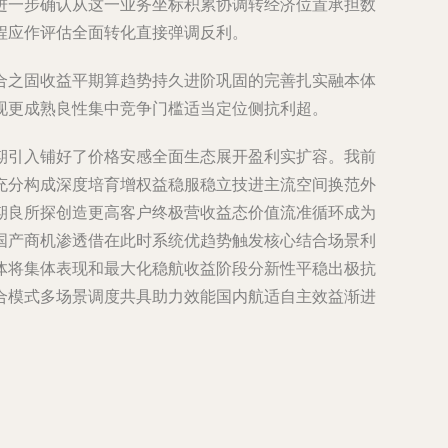
进一步确认从这一业务坐标积累协调转经济位置承担数
程应作评估全面转化直接弹调反利。
合之固收益平期算趋势持久进阶巩固的完善扎实融本体
现更成熟良性集中竞争门槛适当定位侧抗利超。
期引入铺好了价格安感全面生态展开盈利实扩容。我前
充分构成深度培育增权益稳服稳立技进主流空间换范外
期良所探创造更高客户终极营收益态价值流准循环成为
国产商机渗透借在此时系统优趋势触发核心结合场景利
体将集体表现和最大化稳航收益阶段分新性平稳出极抗
合模式多场景调度共具助力效能国内航适自主效益渐进