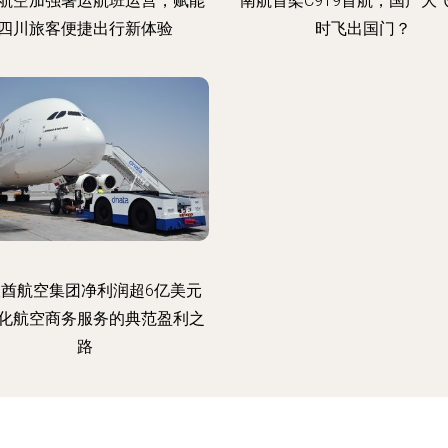
航空加强暑运航班运营，赋能
南航首架C919首航，国产大
四川旅客便捷出行新体验
时飞出国门？
酋航空集团净利润超6亿美元
化航空商务服务的典范盈利之
路