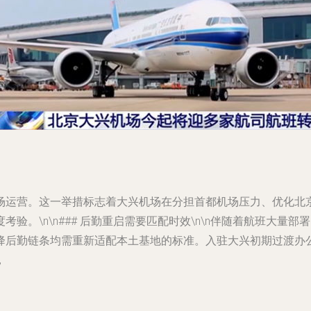
场运营。这一举措标志着大兴机场在分担首都机场压力、优化北
验。\n\n### 后勤重启需要匹配时效\n\n伴随着航班大量
降后勤链条均需重新适配本土基地的标准。入驻大兴初期过渡办
，