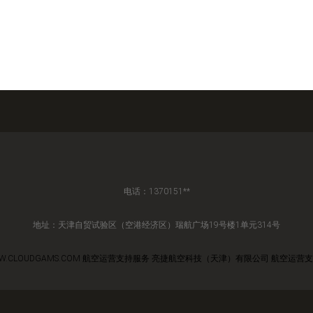
电话：1370151**
地址：天津自贸试验区（空港经济区）瑞航广场19号楼1单元314号
W.CLOUDGAMS.COM
航空运营支持服务
亮捷航空科技（天津）有限公司
航空运营支