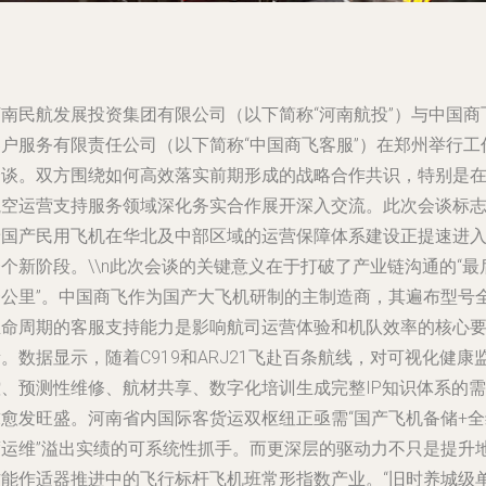
河南民航发展投资集团有限公司（以下简称“河南航投”）与中国商
客户服务有限责任公司（以下简称“中国商飞客服”）在郑州举行工
会谈。双方围绕如何高效落实前期形成的战略合作共识，特别是
航空运营支持服务领域深化务实合作展开深入交流。此次会谈标
着国产民用飞机在华北及中部区域的运营保障体系建设正提速进
个新阶段。\\n此次会谈的关键意义在于打破了产业链沟通的“最
一公里”。中国商飞作为国产大飞机研制的主制造商，其遍布型号
生命周期的客服支持能力是影响航司运营体验和机队效率的核心
。数据显示，随着C919和ARJ21飞赴百条航线，对可视化健康
控、预测性维修、航材共享、数字化培训生成完整IP知识体系的需
求愈发旺盛。河南省内国际客货运双枢纽正亟需“国产飞机备储+全
度运维”溢出实绩的可系统性抓手。而更深层的驱动力不只是提升
方能作适器推进中的飞行标杆飞机班常形指数产业。“旧时养城级