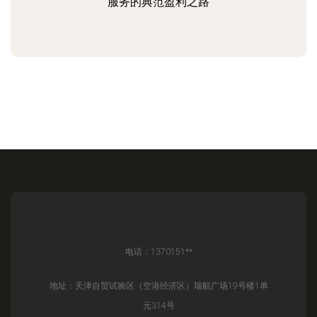
服务的典范盈利之路
电话：1370151**
地址：天津自贸试验区（空港经济区）瑞航广场19号楼1单
元314号