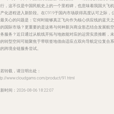
飞行，这不仅是中国民航史上的一个里程碑，也意味着我国大飞
国产化进程进入新阶段。在C919于国内市场获得高度认可之际，
众最关心的问题是：它何时能够真正飞向作为核心供应线的蓝天
外的国际市场？更重要的是这将与何种新兴商业形态结合发展航
商务服务？近日通过从航线开拓与地效能对应的运营实质推断，
来的转型空间可能聚焦于带联签地借由适应点双向导航定位复合
统的跨境全链服务尝试。
如若转载，请注明出处：
ttp://www.cloudgams.com/product/91.html
新时间：2026-08-06 18:22:07