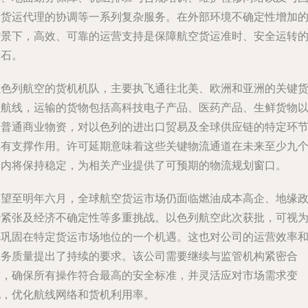
际货运代理的协调等一系列复杂服务。在外部环境不确定性增加
背景下，高效、可靠的运营支持是保障航空货运准时、安全运转
基石。
以色列航空的货机机队，主要执飞通往北美、欧洲和亚洲的关键
运航线，运输的货物包括高科技电子产品、医药产品、生鲜货物
及普通商业物资，对以色列的进出口贸易及全球供应链的特定环
具有支撑作用。许可延期意味着这些关键物流通道在未来至少九
月内将保持稳定，为相关产业提供了可预期的物流规划窗口。
展望至明年六月，全球航空货运市场仍面临燃油成本高企、地缘
治紧张及经济不确定性等多重挑战。以色列航空此次获批，可视
其巩固在特定货运市场地位的一个机遇。这也对公司的运营效率
服务质量提出了持续的要求。该公司需要继续与监管机构紧密合
作，确保所有操作符合最高的安全标准，并灵活应对市场需求变
化，优化航线网络和货机利用率。