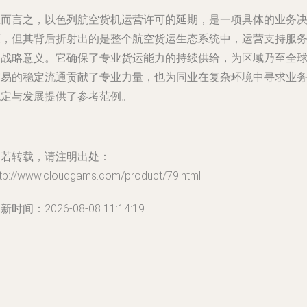
总而言之，以色列航空货机运营许可的延期，是一项具体的业务
策，但其背后折射出的是整个航空货运生态系统中，运营支持服
的战略意义。它确保了专业货运能力的持续供给，为区域乃至全
贸易的稳定流通贡献了专业力量，也为同业在复杂环境中寻求业
稳定与发展提供了参考范例。
如若转载，请注明出处：
ttp://www.cloudgams.com/product/79.html
新时间：2026-08-08 11:14:19