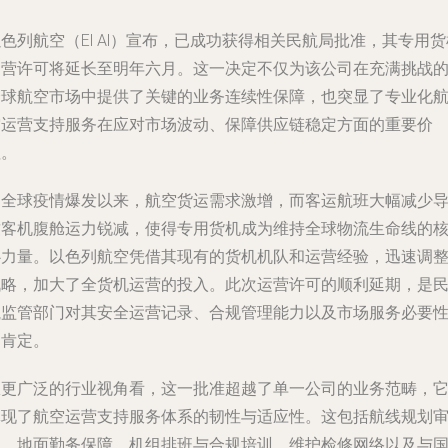
色列航空（El Al）宣布，已成功获得相关民航局批准，其专用货
运营许可将延长至明年六月。这一决定不仅为该公司在充满挑战
全球航空市场中提供了关键的业务连续性保障，也突显了专业化
空运营支持服务在应对市场波动、保障供应链稳定方面的重要价
值。
自全球疫情爆发以来，航空货运需求激增，而客运航班大幅减少
致客机腹舱运力锐减，使得专用货机成为维持全球物流生命线的
心力量。以色列航空凭借其现有的货机机队和运营经验，迅速调
战略，加大了全货机运营的投入。此次运营许可的顺利延期，是
航监管部门对其安全运营记录、合规管理能力以及市场服务必要
的肯定。
从更广泛的行业视角看，这一批准超越了单一公司的业务范畴，
体现了航空运营支持服务体系的韧性与适应性。这包括航线规划
批、地面勤务保障、机组排班与合规培训、维护检修网络以及与