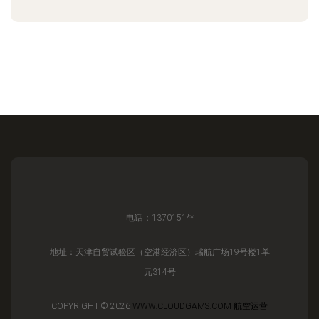
电话：1370151**
地址：天津自贸试验区（空港经济区）瑞航广场19号楼1单
元314号
COPYRIGHT © 2026
WWW.CLOUDGAMS.COM
航空运营