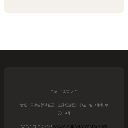
电话：1370151**
地址：天津自贸试验区（空港经济区）瑞航广场19号楼1单
元314号
COPYRIGHT © 2026
WWW.CLOUDGAMS.COM
航空运营