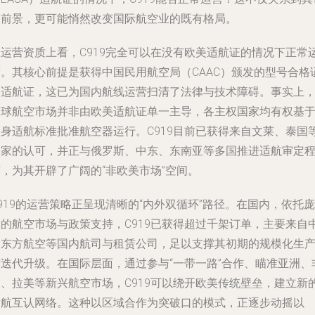
场前景，更可能悄然改变国际航空业的既有格局。
从运营资质上看，C919完全可以在没有欧美适航证的情况下正常
营。其核心前提是获得中国民用航空局（CAAC）颁发的型号合格
和适航证，这已为国内航线运营扫清了法律与技术障碍。事实上
全球航空市场并非由欧美适航证单一主导，各主权国家均有权基
自身适航标准批准航空器运行。C919目前已获得来自文莱、泰国
国家的认可，并正与俄罗斯、中东、东南亚等多国推进适航审定
，为其开辟了广阔的“非欧美市场”空间。
919的运营策略正呈现清晰的“内外双循环”路径。在国内，依托庞
大的航空市场与政策支持，C919已获得超过千架订单，主要来自
国东方航空等国内航司与租赁公司，足以支撑其初期的规模化生
与迭代升级。在国际层面，通过参与“一带一路”合作、瞄准亚洲、
洲、拉美等新兴航空市场，C919可以绕开欧美传统壁垒，建立新
适航互认网络。这种以区域合作为突破口的模式，正逐步动摇以