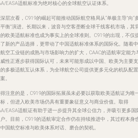
AA/EASA适航标准为绝对核心的全球航空认证体系。
深层次看，C919的崛起可能推动国际航空格局从“单极主导”向“
元平衡”演进。长期以来，波音与空客垄断全球干线客机市场，其
后的欧美适航标准也成为事实上的全球准则。C919的出现，不仅
供了新的产品选择，更带动了中国适航标准体系的国际化。随着
国航空工业链的成熟与市场影响力的扩大，CAAC的适航审定能力
权威性正逐步获得国际认可，未来可能形成以中国、欧美为主要
点的多极适航互认体系，为全球航空公司提供更多元化的机队配
方案。
值得注意的是，C919的国际拓展虽未必要以获取欧美适航证为唯
目标，但进入欧美市场仍具有重要象征意义与商业价值。取得
AA/EASA适航证有助于进一步提升其全球公信力，并吸引更多国
客户。目前，C919的适航审定合作仍在持续推进中，其过程本身
是中国航空标准与欧美体系对话、磨合的契机。