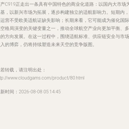
国产C919正走出一条具有中国特色的商业化道路：以国内大市场
根基，以新兴市场为拓展，逐步构建独立的适航影响力。短期内
其运营不受欧美适航证缺失影响；长期来看，它可能成为催化国
航空格局演变的关键变量之一，推动全球航空产业向更加平衡、
元的方向发展。在这一过程中，围绕适航标准、供应链安全与市
准入的博弈，仍将持续塑造未来天空的竞争版图。
如若转载，请注明出处：
ttp://www.cloudgams.com/product/80.html
新时间：2026-08-08 05:14:45