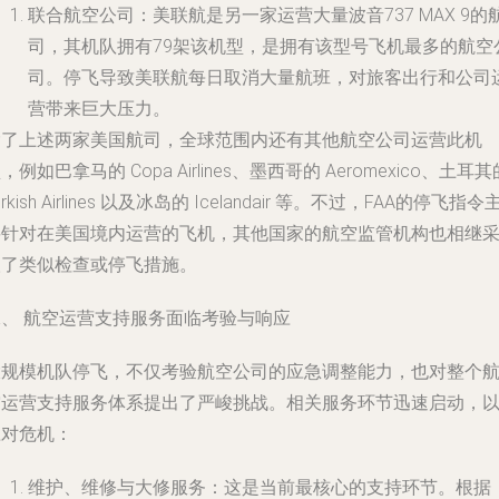
联合航空公司
：美联航是另一家运营大量波音737 MAX 9的
司，其机队拥有79架该机型，是拥有该型号飞机最多的航空
司。停飞导致美联航每日取消大量航班，对旅客出行和公司
营带来巨大压力。
除了上述两家美国航司，全球范围内还有其他航空公司运营此机
，例如巴拿马的 Copa Airlines、墨西哥的 Aeromexico、土耳其
urkish Airlines 以及冰岛的 Icelandair 等。不过，FAA的停飞指令
要针对在美国境内运营的飞机，其他国家的航空监管机构也相继
取了类似检查或停飞措施。
二、 航空运营支持服务面临考验与响应
大规模机队停飞，不仅考验航空公司的应急调整能力，也对整个
空运营支持服务体系提出了严峻挑战。相关服务环节迅速启动，
应对危机：
维护、维修与大修服务
：这是当前最核心的支持环节。根据