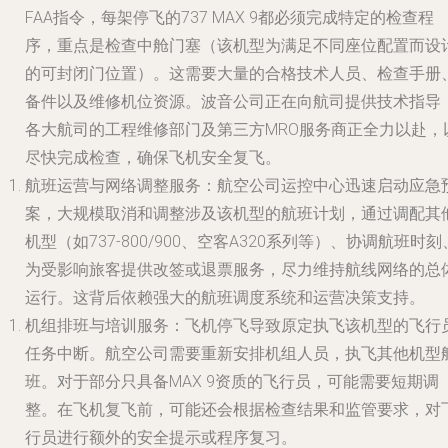
FAA指令，每架停飞的737 MAX 9都必须完成特定的检查程
序，重点是检查中舱门塞（该机型为满足不同座位配置而设
的可封闭门位置）。这需要大量的合格技术人员、检查手册
备件以及维修机位资源。波音公司正在向航司提供技术指导
各大航司的工程维修部门及第三方MRO服务商正全力以赴，
尽快完成检查，确保飞机安全复飞。
航班运营与网络调整服务
：航空公司运控中心迅速启动应急
案，大规模取消和调整涉及该机型的航班计划，通过调配其
机型（如737-800/900、空客A320系列等）、协调航班时刻
为受影响旅客提供改签或退票服务，尽力维持航线网络的总
运行。这背后依赖强大的航班调度系统和运营决策支持。
机组排班与培训服务
：飞机停飞导致原定执飞该机型的飞行
任务中断。航空公司需要重新安排机组人员，执飞其他机型
班。对于部分只具备MAX 9资质的飞行员，可能需要短期调
整。在飞机复飞前，可能还会根据检查结果和监管要求，对
行员进行额外的安全提示或程序复习。