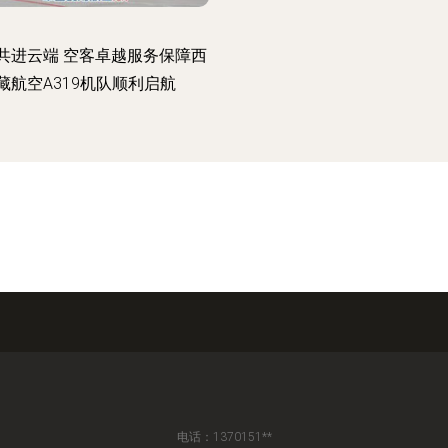
共进云端 空客卓越服务保障西
藏航空A319机队顺利启航
电话：1370151**