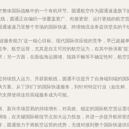
空整体国际战略中的一个有机环节。圆通航空作为圆通速递旗下
内航线，圆通正在编织一张覆盖更广、衔接更密、运行更稳的航空
圆通速递乃至整个市场的国际快递、跨境物流业务提供坚实的干
应链服务能力”这一核心目标。现代国际供应链的竞争，早已超越
争。航空运营，尤其是自主可控的航空运力，在其中扮演着“提速
求；另一方面，在面临海运拥堵、陆路不畅等不确定性时，航空
过持续投入运力、开辟新航线，圆通不仅提升了自身端到端的国
决方案。从“门到门”的国际快递服务，到针对特定行业（如生鲜
的支撑使得这些高端服务成为可能。
、新兴市场贸易的持续增长，对高效、稳定的国际航空货运需求
网络，在关键国际枢纽节点加大运力投放，并进一步提升航班密
作，圆通致力于将航空运营的优势，无缝对接到整个国际快递供