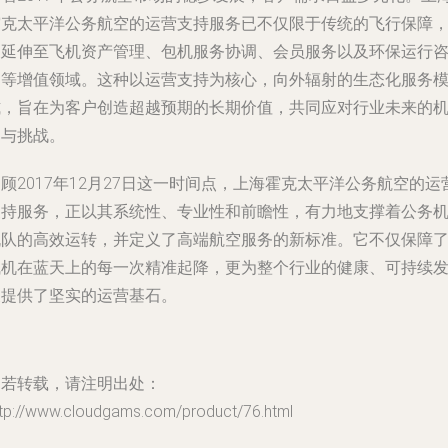
霍克太平洋公务航空的运营支持服务已不仅限于传统的飞行保障
更延伸至飞机资产管理、包机服务协调、会员服务以及环保运行
询等增值领域。这种以运营支持为核心，向外辐射的生态化服务
式，旨在为客户创造超越预期的长期价值，共同应对行业未来的
遇与挑战。
顾2017年12月27日这一时间点，上海霍克太平洋公务航空的运
支持服务，正以其系统性、专业性和前瞻性，有力地支撑着公务
机队的高效运转，并定义了高端航空服务的新标准。它不仅保障
飞机在蓝天上的每一次精准起降，更为整个行业的健康、可持续
展提供了坚实的运营基石。
如若转载，请注明出处：
ttp://www.cloudgams.com/product/76.html