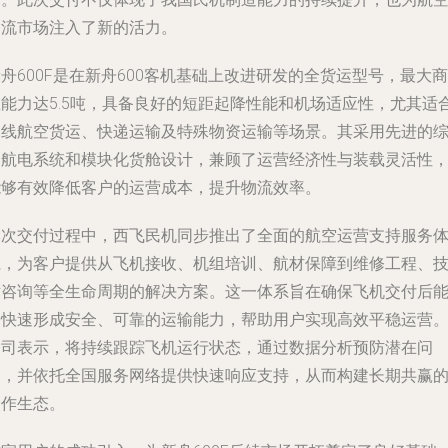
物流市场注入了新的活力。
舟600F是在新舟600客机基础上改进研发的全货运型号，最大商
载能力达5.5吨，具备良好的短距起降性能和机场适应性，尤其适
支线航空货运、快递运输及特殊物资运输等场景。其采用先进的
合航电系统和模块化货舱设计，兼顾了运营经济性与装载灵活性
能够有效降低客户的运营成本，提升物流效率。
本次交付过程中，西飞民机同步推出了全面的航空运营支持服务
系，为客户提供从飞机接收、机组培训、航材保障到维修工程、
术咨询等全生命周期的解决方案。这一体系旨在确保飞机交付后
够快速形成安全、可靠的运输能力，帮助用户实现高效平稳运营
公司表示，将持续跟踪飞机运行状态，通过数据分析预防潜在问
题，并依托全国服务网络提供快速响应支持，从而构建长期共赢
合作生态。