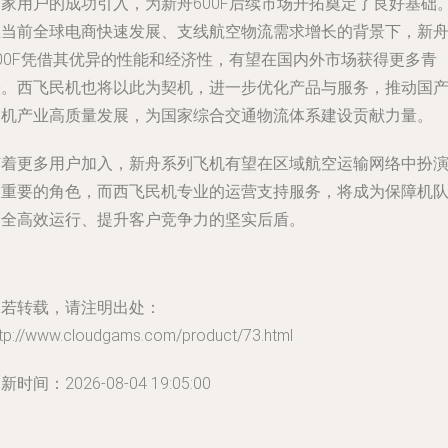
首家用户的成功引入，为新舟600F后续市场开拓奠定了良好基础
在当前全球电商快速发展、支线航空物流需求增长的背景下，新
600F凭借其优异的性能和经济性，有望在国内外市场获得更多青
睐。西飞民机也将以此为契机，进一步优化产品与服务，推动国
民机产业高质量发展，为国家综合交通物流体系建设贡献力量。
随着更多用户加入，新舟系列飞机有望在区域航空运输网络中扮
更重要的角色，而西飞民机专业的运营支持服务，将成为保障机
安全高效运行、提升客户竞争力的坚实后盾。
如若转载，请注明出处：
ttp://www.cloudgams.com/product/73.html
新时间：2026-08-04 19:05:00